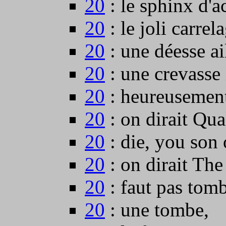
20
: le sphinx d'a
20
: le joli carrel
20
: une déesse ai
20
: une crevasse 
20
: heureusement,
20
: on dirait Qua
20
: die, you son 
20
: on dirait The
20
: faut pas tomb
20
: une tombe,