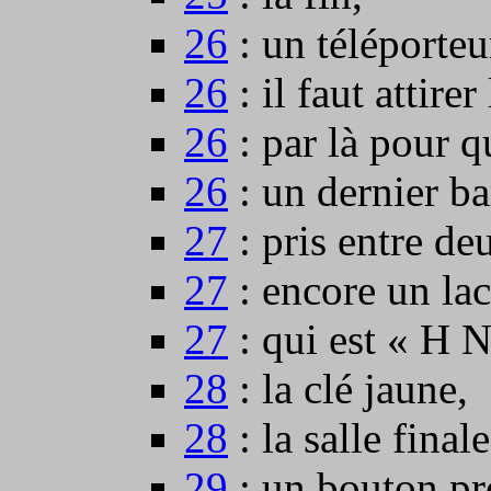
26
: un téléporteu
26
: il faut attirer
26
: par là pour qu
26
: un dernier ba
27
: pris entre de
27
: encore un lac
27
: qui est « H N
28
: la clé jaune,
28
: la salle finale
29
: un bouton pr