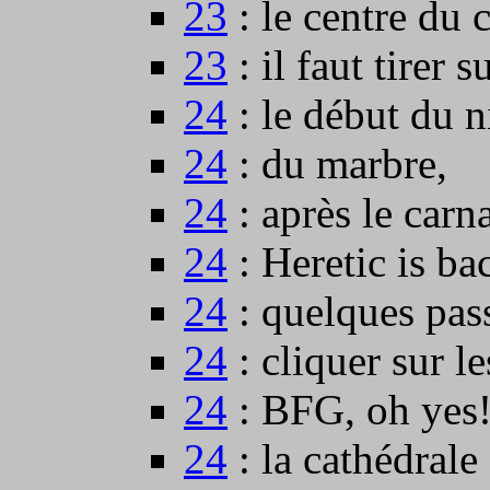
23
: le centre du 
23
: il faut tirer s
24
: le début du n
24
: du marbre,
24
: après le carn
24
: Heretic is ba
24
: quelques pas
24
: cliquer sur l
24
: BFG, oh yes
24
: la cathédrale 