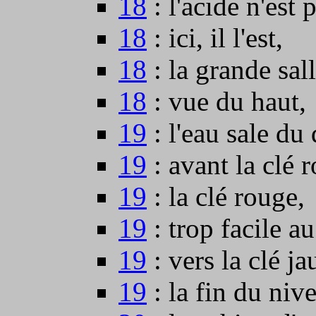
18
: l'acide n'est 
18
: ici, il l'est,
18
: la grande sall
18
: vue du haut,
19
: l'eau sale du
19
: avant la clé 
19
: la clé rouge,
19
: trop facile au
19
: vers la clé ja
19
: la fin du niv