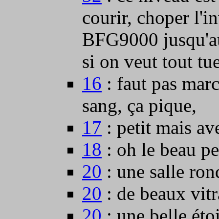
courir, choper l'in
BFG9000 jusqu'au 
si on veut tout tue
16
: faut pas marc
sang, ça pique,
17
: petit mais a
18
: oh le beau pe
20
: une salle ron
20
: de beaux vitr
20
: une belle étoi