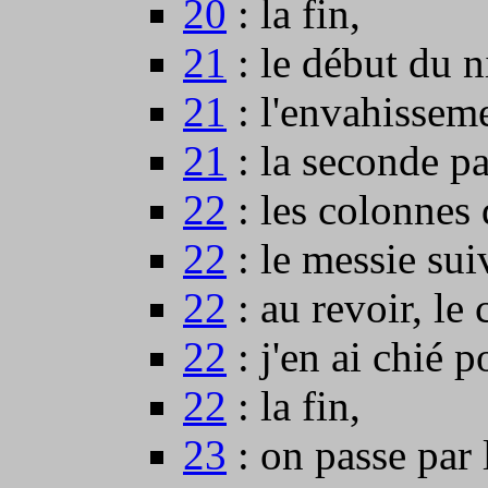
20
: la fin,
21
: le début du n
21
: l'envahisseme
21
: la seconde par
22
: les colonnes
22
: le messie sui
22
: au revoir, le 
22
: j'en ai chié 
22
: la fin,
23
: on passe par 