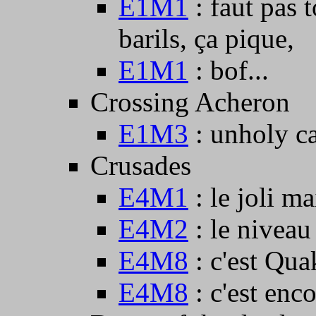
E1M1
: faut pas t
barils, ça pique,
E1M1
: bof...
Crossing Acheron
E1M3
: unholy ca
Crusades
E4M1
: le joli m
E4M2
: le niveau
E4M8
: c'est Qua
E4M8
: c'est enc