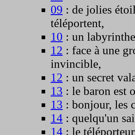
09
: de jolies étoi
téléportent,
10
: un labyrinthe
12
: face à une gr
invincible,
12
: un secret val
13
: le baron est 
13
: bonjour, les 
14
: quelqu'un sai
14
: le téléporteur