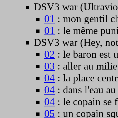
DSV3 war (Ultravio
01
: mon gentil ch
01
: le même pun
DSV3 war (Hey, not
02
: le baron est 
03
: aller au mili
04
: la place cent
04
: dans l'eau au
04
: le copain se f
05
: un copain squ