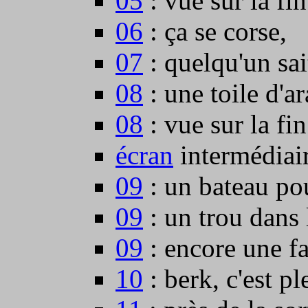
05
: vue sur la fi
06
: ça se corse,
07
: quelqu'un sai
08
: une toile d'a
08
: vue sur la fi
écran
intermédiair
09
: un bateau pou
09
: un trou dans 
09
: encore une fa
10
: berk, c'est pl