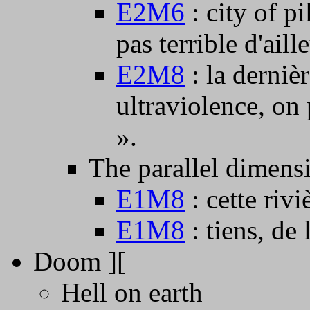
E2M6
: city of pi
pas terrible d'aill
E2M8
: la derniè
ultraviolence, on
».
The parallel dimens
E1M8
: cette rivi
E1M8
: tiens, de
Doom ][
Hell on earth