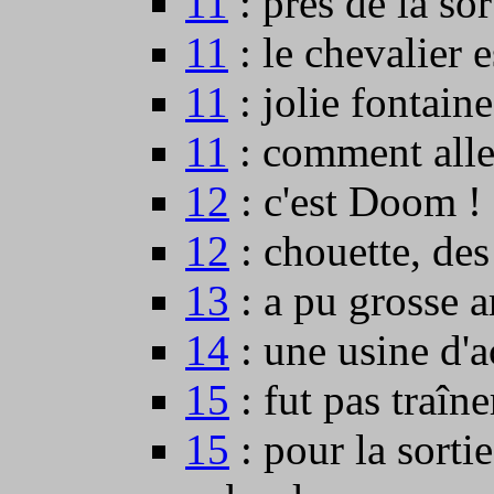
11
: près de la sor
11
: le chevalier e
11
: jolie fontain
11
: comment aller
12
: c'est Doom !
12
: chouette, des
13
: a pu grosse a
14
: une usine d'a
15
: fut pas traîne
15
: pour la sortie