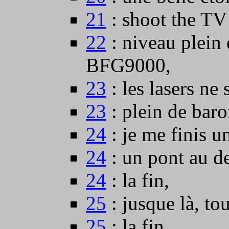
21
: shoot the TV
22
: niveau plein
BFG9000,
23
: les lasers ne 
23
: plein de baro
24
: je me finis 
24
: un pont au d
24
: la fin,
25
: jusque là, tou
25
: la fin,