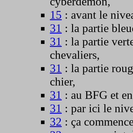
cyberdemon,
15
: avant le nive
31
: la partie bleu
31
: la partie vert
chevaliers,
31
: la partie ro
chier,
31
: au BFG et en 
31
: par ici le niv
32
: ça commence