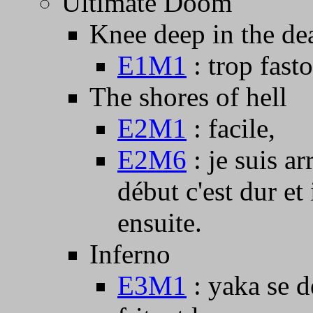
Ultimate Doom
Knee deep in the de
E1M1
: trop fast
The shores of hell
E2M1
: facile,
E2M6
: je suis ar
début c'est dur et 
ensuite.
Inferno
E3M1
: yaka se d