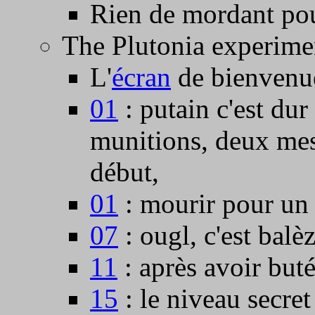
Rien de mordant pour
The Plutonia experime
L'
écran
de bienvenu
01
: putain c'est dur
munitions, deux mes
début,
01
: mourir pour un 
07
: ougl, c'est balèz
11
: après avoir but
15
: le niveau secret