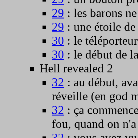
29
: les barons ne
29
: une étoile de
30
: le téléporteu
30
: le début de la
Hell revealed 2
32
: au début, ava
réveille (en god 
32
: ça commence,
fou, quand on n'a 
32
: vous avez vu