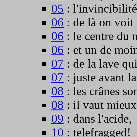
05
: l'invincibilité
06
: de là on voit
06
: le centre du 
06
: et un de moin
07
: de la lave qu
07
: juste avant l
08
: les crânes so
08
: il vaut mieux
09
: dans l'acide,
10
: telefragged!