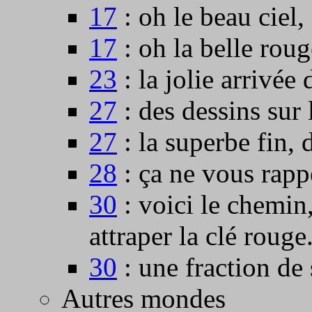
17
: oh le beau ciel,
17
: oh la belle roug
23
: la jolie arrivée
27
: des dessins sur 
27
: la superbe fin, 
28
: ça ne vous rappe
30
: voici le chemin
attraper la clé rouge.
30
: une fraction de 
Autres mondes