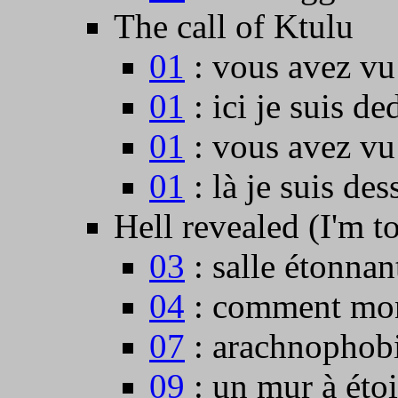
The call of Ktulu
01
: vous avez vu 
01
: ici je suis de
01
: vous avez vu 
01
: là je suis des
Hell revealed (I'm t
03
: salle étonnan
04
: comment mont
07
: arachnophobi
09
: un mur à étoi