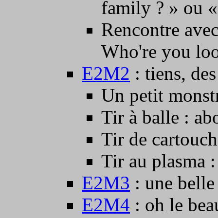
family ? » ou 
Rencontre avec
Who're you look
E2M2
: tiens, de
Un petit monstr
Tir à balle : a
Tir de cartouch
Tir au plasma :
E2M3
: une belle
E2M4
: oh le bea