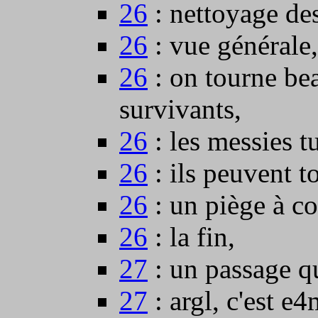
26
: nettoyage des
26
: vue générale,
26
: on tourne be
survivants,
26
: les messies t
26
: ils peuvent to
26
: un piège à co
26
: la fin,
27
: un passage qu
27
: argl, c'est e4