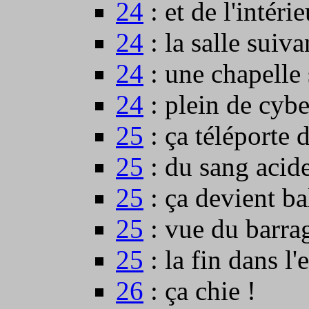
24
: et de l'intérie
24
: la salle suiva
24
: une chapelle 
24
: plein de cyb
25
: ça téléporte d
25
: du sang acide
25
: ça devient ba
25
: vue du barra
25
: la fin dans l'
26
: ça chie !