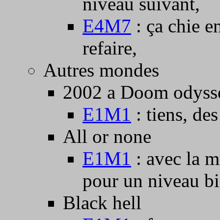
niveau suivant,
E4M7
: ça chie e
refaire,
Autres mondes
2002 a Doom odysse
E1M1
: tiens, de
All or none
E1M1
: avec la 
pour un niveau bi
Black hell